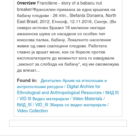
Francilene - story of a babacu nut
Overview
breaker/Франсилен-приказна за една кршачка на
бабачу плодови - 26 min., Stefania Donaera, North
East Brasil, 2012, Етнооф, 12.11.2016, Скопје, (Во
северо-источен Бразил 18 милиони хектари
амазонска шума се насадени со особен тип
кокосова палма, бабачу. Локалното население
живее од овие скапоцени плодови. Работата
главно ја вршат жени, кои се бореле против
експлоататорите до моментот кога го извојувале
„законот за слобода на бабачу“, кој им овозможува
да влезат...
Found in:
Дигитален Архив на етнолошки и
антрополошки ресурси / Digital Archive for
Ethnological and Anthropological Resources
/
ВИД III
/ VID III Видео материјали / Video Materials
/
ВИД_III / VID_III Збирка со видео материјали /
Video Collection