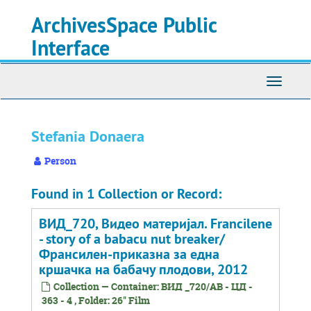
Skip
Skip
Skip
ArchivesSpace Public
to
to
to
main
search
search
Interface
content
results
Toggle
navigati
Stefania Donaera
Person
Found in 1 Collection or Record:
ВИД_720, Видео материјал. Francilene
- story of a babacu nut breaker/
Франсилен-приказна за една
кршачка на бабачу плодови, 2012
Collection — Container: ВИД _720/АВ - ЦД -
363 - 4 , Folder: 26'' Film