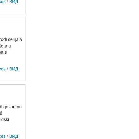
ces
/
ВИД
odi serijala
teta u
ma s
ces
/
ВИД
odi govorimo
oš
idski
ces
/
ВИД