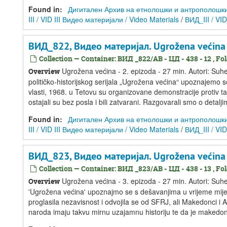
Found in:
Дигитален Архив на етнолошки и антрополошки ре
III / VID III Видео материјали / Video Materials
/
ВИД_III / VI
ВИД_822, Видео материјал. Ugrožena većina -
Collection — Container: ВИД _822/АВ - ЦД - 438 - 12 , Fold
Ugrožena većina - 2. epizoda - 27 min. Autori: Suhej
Overview
političko-historijskog serijala „Ugrožena većina“ upoznajem
vlasti, 1968. u Tetovu su organizovane demonstracije protiv t
ostajali su bez posla i bili zatvarani. Razgovarali smo o detal
Found in:
Дигитален Архив на етнолошки и антрополошки ре
III / VID III Видео материјали / Video Materials
/
ВИД_III / VI
ВИД_823, Видео материјал. Ugrožena većina -
Collection — Container: ВИД _823/АВ - ЦД - 438 - 13 , Fold
Ugrožena većina - 3. epizoda - 27 min. Autori: Suhejb
Overview
'Ugrožena većina' upoznajmo se s dešavanjima u vrijeme mijenj
proglasila nezavisnost i odvojila se od SFRJ, ali Makedonci i 
naroda imaju takvu mirnu uzajamnu historiju te da je makedonsk