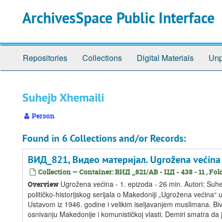
Skip
Skip
Skip
ArchivesSpace Public Interface
to
to
to
main
search
search
content
results
Repositories
Collections
Digital Materials
Unp
Suhejb Xhemaili
Person
Found in 6 Collections and/or Records:
ВИД_821, Видео материјал. Ugrožena većina -
Collection — Container: ВИД _821/АВ - ЦД - 438 - 11 , Fold
Ugrožena većina - 1. epizoda - 26 min. Autori: Suhej
Overview
političko-historijskog serijala o Makedoniji „Ugrožena većina
Ustavom iz 1946. godine i velikim iseljavanjem muslimana. Bivši po
osnivanju Makedonije i komunističkoj vlasti. Demiri smatra da j