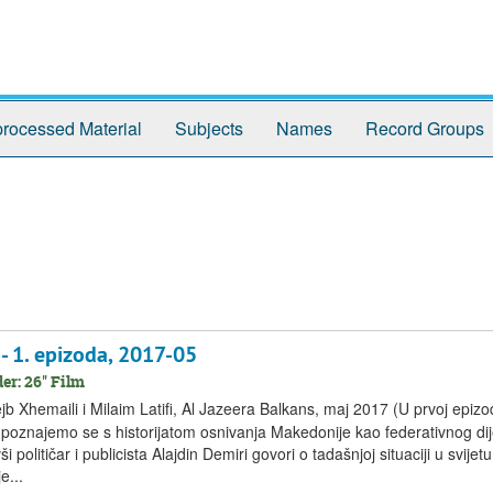
rocessed Material
Subjects
Names
Record Groups
 1. epizoda, 2017-05
er: 26'' Film
b Xhemaili i Milaim Latifi, Al Jazeera Balkans, maj 2017 (U prvoj epiz
“ upoznajemo se s historijatom osnivanja Makedonije kao federativnog di
litičar i publicista Alajdin Demiri govori o tadašnjoj situaciji u svijetu i
e...