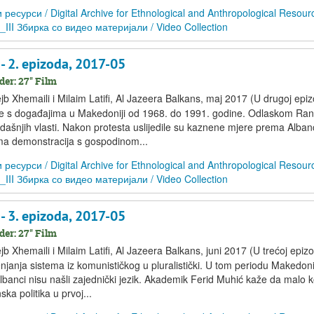
сурси / Digital Archive for Ethnological and Anthropological Resour
D_III Збирка со видео материјали / Video Collection
 2. epizoda, 2017-05
er: 27'' Film
b Xhemaili i Milaim Latifi, Al Jazeera Balkans, maj 2017 (U drugoj epiz
o se s događajima u Makedoniji od 1968. do 1991. godine. Odlaskom Ran
adašnjih vlasti. Nakon protesta uslijedile su kaznene mjere prema Alba
jima demonstracija s gospodinom...
сурси / Digital Archive for Ethnological and Anthropological Resour
D_III Збирка со видео материјали / Video Collection
 3. epizoda, 2017-05
er: 27'' Film
 Xhemaili i Milaim Latifi, Al Jazeera Balkans, juni 2017 (U trećoj epizod
anja sistema iz komunističkog u pluralistički. U tom periodu Makedoni
Albanci nisu našli zajednički jezik. Akademik Ferid Muhić kaže da malo 
a politika u prvoj...