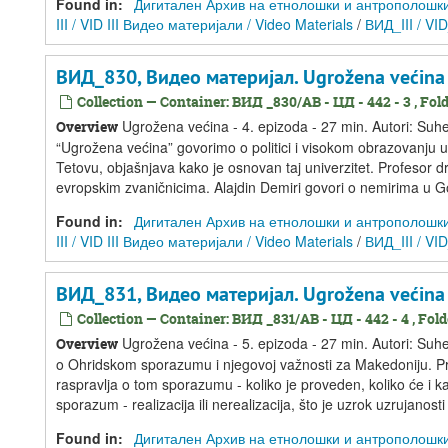
Found in:
Дигитален Архив на етнолошки и антрополошки ре
III / VID III Видео материјали / Video Materials
/
ВИД_III / VI
ВИД_830, Видео материјал. Ugrožena većina -
Collection — Container: ВИД _830/АВ - ЦД - 442 - 3 , Folde
Ugrožena većina - 4. epizoda - 27 min. Autori: Suhejb
Overview
“Ugrožena većina” govorimo o politici i visokom obrazovanju u
Tetovu, objašnjava kako je osnovan taj univerzitet. Profesor dr.
evropskim zvaničnicima. Alajdin Demiri govori o nemirima u Go
Found in:
Дигитален Архив на етнолошки и антрополошки ре
III / VID III Видео материјали / Video Materials
/
ВИД_III / VI
ВИД_831, Видео материјал. Ugrožena većina -
Collection — Container: ВИД _831/АВ - ЦД - 442 - 4 , Folde
Ugrožena većina - 5. epizoda - 27 min. Autori: Suhej
Overview
o Ohridskom sporazumu i njegovoj važnosti za Makedoniju. Pr
raspravlja o tom sporazumu - koliko je proveden, koliko će i kak
sporazum - realizacija ili nerealizacija, što je uzrok uzrujanosti 
Found in:
Дигитален Архив на етнолошки и антрополошки ре