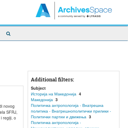
Search
The
Archives
Additional filters:
Subject
Историја на Македонија
4
Македонија
3
Политичка антропологија - Внатрешна
odi novog
политика - Внатрешнополитички прилики -
jela SFRJ,
Политички партии и движења
3
 regiji, o
Политичка антропологија -