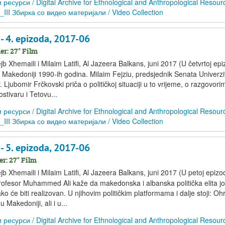
сурси / Digital Archive for Ethnological and Anthropological Resour
D_III Збирка со видео материјали / Video Collection
 4. epizoda, 2017-06
r: 27'' Film
 Xhemaili i Milaim Latifi, Al Jazeera Balkans, juni 2017 (U četvrtoj epiz
 Makedoniji 1990-ih godina. Milaim Fejziu, predsjednik Senata Univerzi
 Ljubomir Frčkovski priča o političkoj situaciji u to vrijeme, o razgovori
stivaru i Tetovu...
сурси / Digital Archive for Ethnological and Anthropological Resour
D_III Збирка со видео материјали / Video Collection
 5. epizoda, 2017-06
r: 27'' Film
b Xhemaili i Milaim Latifi, Al Jazeera Balkans, juni 2017 (U petoj epiz
ofesor Muhammed Ali kaže da makedonska i albanska politička elita j
o će biti realizovan. U njihovim političkim platformama i dalje stoji: Ohr
u Makedoniji, ali i u...
сурси / Digital Archive for Ethnological and Anthropological Resour