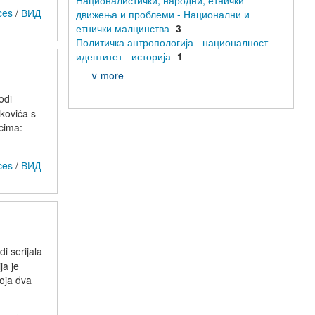
Националистички, народни, етнички
ces
/
ВИД
движења и проблеми - Национални и
етнички малцинства
3
Политичка антропологија - националност -
идентитет - историја
1
∨ more
odi
kovića s
ncima:
ces
/
ВИД
i serijala
ja je
koja dva